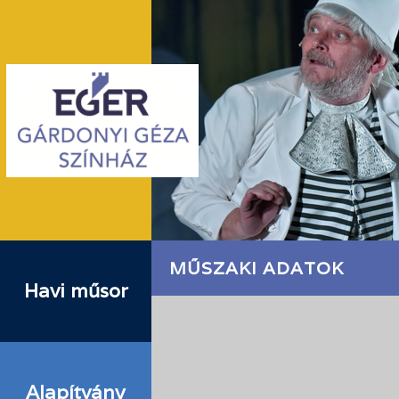
MŰSZAKI ADATOK
Havi műsor
Alapítvány