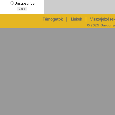
Unsubscribe
Támogatók
Linkek
Visszajelzések
© 2026. Gárdonyi