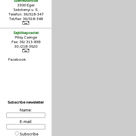
Szervezőiroda
3300 Eger
Széchenyi u. 5.
Telefon: 36/518-347
Tel/fax: 36/
518-348
Sajtókapcsolat
Pilisy Csenge
Fax: 36/ 313-838
30 /218-3520
Facebook:
Subscribe newsletter
Name:
E-mail:
Subscribe