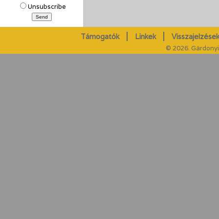
Unsubscribe
Támogatók
Linkek
Visszajelzések
© 2026. Gárdonyi