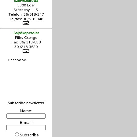
Szervezőiroda
3300 Eger
Széchenyi u. 5.
Telefon: 36/518-347
Tel/fax: 36/
518-348
Sajtókapcsolat
Pilisy Csenge
Fax: 36/ 313-838
30 /218-3520
Facebook:
Subscribe newsletter
Name:
E-mail:
Subscribe