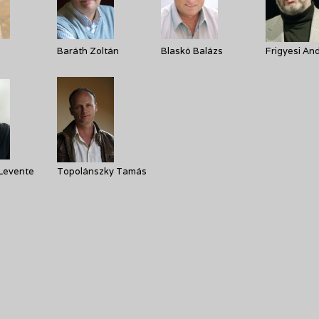
Baráth Zoltán
Blaskó Balázs
Frigyesi An
Levente
Topolánszky Tamás