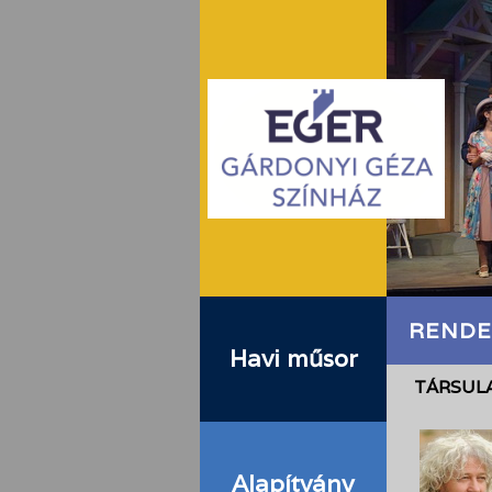
RENDE
Havi műsor
TÁRSULA
Alapítvány