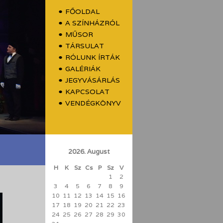
FŐOLDAL
A SZÍNHÁZRÓL
MŰSOR
TÁRSULAT
RÓLUNK ÍRTÁK
GALÉRIÁK
JEGYVÁSÁRLÁS
KAPCSOLAT
VENDÉGKÖNYV
2026. August
H
K
Sz
Cs
P
Sz
V
1
2
3
4
5
6
7
8
9
10
11
12
13
14
15
16
17
18
19
20
21
22
23
24
25
26
27
28
29
30