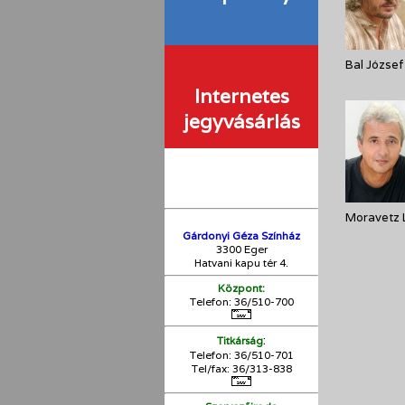
Bal József
Internetes
jegyvásárlás
Moravetz 
Gárdonyi Géza Színház
3300 Eger
Hatvani kapu tér 4.
Központ:
Telefon: 36/510-700
:
Titkárság
Telefon: 36/510-701
Tel/fax: 36/313-838