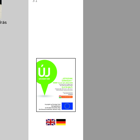
31
drás