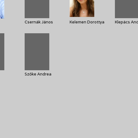
Csernák János
Kelemen Dorottya
Klepács An
Szőke Andrea