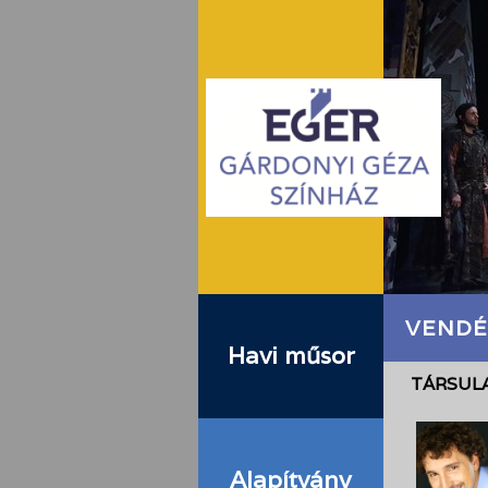
VENDÉ
Havi műsor
TÁRSULA
Alapítvány