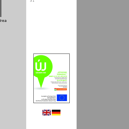
31
drea