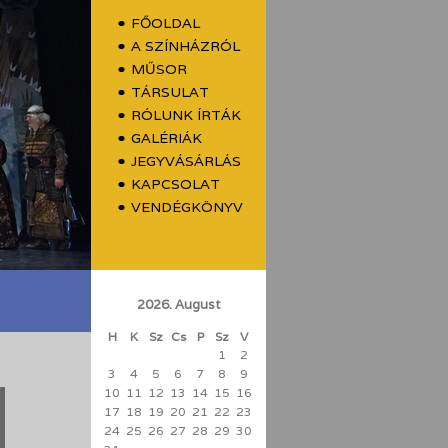
FŐOLDAL
A SZÍNHÁZRÓL
MŰSOR
TÁRSULAT
RÓLUNK ÍRTÁK
GALÉRIÁK
JEGYVÁSÁRLÁS
KAPCSOLAT
VENDÉGKÖNYV
2026. August
H
K
Sz
Cs
P
Sz
V
1
2
3
4
5
6
7
8
9
10
11
12
13
14
15
16
17
18
19
20
21
22
23
24
25
26
27
28
29
30