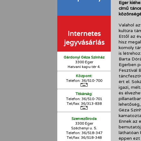
Eger kiéhe
című tánce
közönségé
Valahol az
kultúra tá
Internetes
Ettől az é
jegyvásárlás
hisz megala
komoly tám
is létreho
Gárdonyi Géza Színház
Barta Dórá
3300 Eger
Egerben pe
Hatvani kapu tér 4.
Fesztivál 
táncfeszti
Központ:
Telefon: 36/510-700
ért el. So
igazi, mé
és élvezhe
:
Titkárság
pillanatba
Telefon: 36/510-701
Tel/fax: 36/313-838
lehetőség,
Géza Szính
kamatozta
Szervezőiroda
Ennek az e
3300 Eger
bemutatója
Széchenyi u. 5.
láthatóan 
Telefon: 36/518-347
Tel/fax: 36/
518-348
éppen ezt 