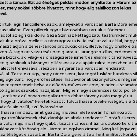
zett a táncra. Ezt az éhséget példás módon enyhítette a Három a
st, mely sokkal többre hivatott, mint hogy alig találkozzon lelkes
vel.
t írtuk, egri táncpillérek azok, amelyeket a városban Barta Dóra eme
maszaiként. Ezen pillérek egyre biztosabban tartják e födémet.
vadtól az egri Gárdonyi Géza Színház kéttagozatú teátrumként műk
kult a prózai mellett a tánctagozata is. Jelesül azzal a céllal, hogy
aszt adjon a zenés-táncos produkcióknak, illetve, hogy önálló elő
zzon. A tagozat vezetését pedig arra a Harangozó-díjas, érdemes 
ra bízták, aki világ- és országszerte ismert és elismert táncművész
dig azoknak a bizonyos pilléreknek az alapjait rakta le részben az E
Balett létrehívásával, részben a nyaranta a városban rendezett
vállal. Tette ezt úgy, hogy táncosként, koreográfusként hatalmas si
káig úgy tűnt, hogy erőfeszítései hiábavalónak bizonyultak, s mégse
ltán megérdemelt helye az előadó-művészet eme, mindenki számára
tő ágának szűkebb hazájában. Mígnem egy szerencsés kultúrpolitik
n, amikor az újonnan megalkotott színháztörvény okán megnyílt a
 hogy „hivatalos” keretek között folytathassa tevékenységét, s a G
áz falain belül, szülővárosában
thassa mindazt, amit gazdag művészi élete során fölhalmozott.
gyüttműködésnek első darabja az általa rendezett Diótörő sikeres
 volt, majd most egy újabb, tisztán táncszínházi produkció került a
kiéhezett közönség elé Három az egyben címmel. Meg kell jegyezni
az éhséget elsősorban Barta Dóra generálta a fent említett korább