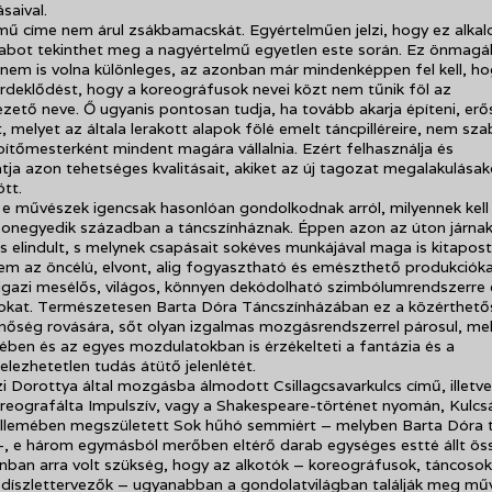
saival.
 mű címe nem árul zsákbamacskát. Egyértelműen jelzi, hogy ez alka
abot tekinthet meg a nagyértelmű egyetlen este során. Ez önmag
nem is volna különleges, az azonban már mindenképpen fel kell, h
érdeklődést, hogy a koreográfusok nevei közt nem tűnik föl az
zető neve. Ő ugyanis pontosan tudja, ha tovább akarja építeni, erős
t, melyet az általa lerakott alapok fölé emelt táncpilléreire, nem sz
pítőmesterként mindent magára vállalnia. Ezért felhasználja és
ja azon tehetséges kvalitásait, akiket az új tagozat megalakulása
ött.
e művészek igencsak hasonlóan gondolkodnak arról, milyennek kell 
onegyedik században a táncszínháznak. Éppen azon az úton járnak
is elindult, s melynek csapásait sokéves munkájával maga is kitapost
em az öncélú, elvont, alig fogyasztható és emészthető produkciókat
gazi mesélős, világos, könnyen dekódolható szimbólumrendszerre é
sokat. Természetesen Barta Dóra Táncszínházában ez a közérthet
őség rovására, sőt olyan izgalmas mozgásrendszerrel párosul, me
ben és az egyes mozdulatokban is érzékelteti a fantázia és a
lezhetetlen tudás átütő jelenlétét.
i Dorottya által mozgásba álmodott Csillagcsavarkulcs című, illetve
reografálta Impulszív, vagy a Shakespeare-történet nyomán, Kulcs
llemében megszületett Sok hűhó semmiért – melyben Barta Dóra t
–, e három egymásból merőben eltérő darab egységes estté állt ös
ban arra volt szükség, hogy az alkotók – koreográfusok, táncosok
 díszlettervezők – ugyanabban a gondolatvilágban találják meg mű