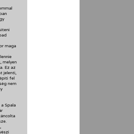
lommal
ában
ogy
íteni
abad
kor maga
lennie
, melyen
a. Ez az
 jelenti,
píti fel
őség nem
ly
 a Spala
ár
áncolta
sze.
,
vészi