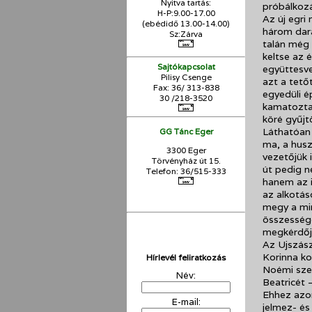
Nyitva tartás:
próbálkozá
H-P:9.00-17.00
Az új egri
(ebédidő 13.00-14.00)
három dar
Sz:Zárva
talán még 
keltse az 
Sajtókapcsolat
együttesve
Pilisy Csenge
azt a tető
Fax: 36/ 313-838
egyedüli é
30 /218-3520
kamatoztat
köré gyűjt
Láthatóan 
GG Tánc Eger
ma, a husz
3300 Eger
vezetőjük 
Törvényház út 15.
út pedig n
Telefon: 36/515-333
hanem az i
az alkotá
megy a min
összességé
megkérdője
Az Ujszász
Korinna ko
Hírlevél feliratkozás
Noémi sze
Név:
Beatricét 
Ehhez azon
E-mail:
jelmez- és