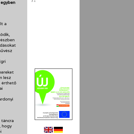
31
z egyben
lt a
ödik,
 részben
adásokat
művész
,
gri
kereket
m lesz
 érthető
ai
árdonyi
 táncra
, hogy
i