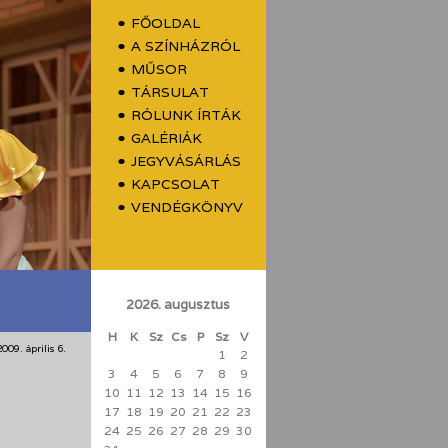
FŐOLDAL
A SZÍNHÁZRÓL
MŰSOR
TÁRSULAT
RÓLUNK ÍRTÁK
GALÉRIÁK
JEGYVÁSÁRLÁS
KAPCSOLAT
VENDÉGKÖNYV
2026. augusztus
H
K
Sz
Cs
P
Sz
V
2009. április 6.
1
2
3
4
5
6
7
8
9
10
11
12
13
14
15
16
17
18
19
20
21
22
23
24
25
26
27
28
29
30