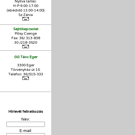
Nyitva tartás:
H-P:9.00-17.00
(ebédidő 13.00-14.00)
Sz:Zárva
Sajtókapcsolat
Pilisy Csenge
Fax: 36/ 313-838
30 /218-3520
GG Tánc Eger
3300 Eger
Törvényház út 15.
Telefon: 36/515-333
Hírlevél feliratkozás
Név:
E-mail: