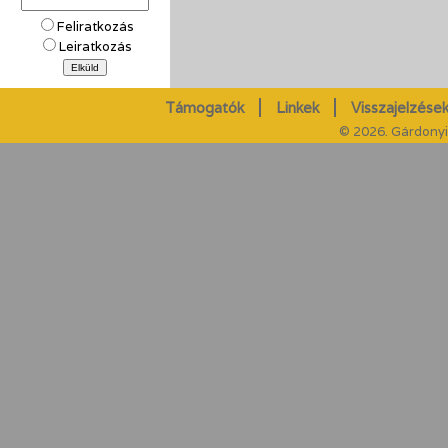
Feliratkozás
Leiratkozás
Támogatók
Linkek
Visszajelzések
© 2026. Gárdonyi