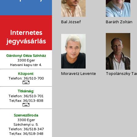
Bal József
Baráth Zoltán
Internetes
jegyvásárlás
Gárdonyi Géza Színház
3300 Eger
Hatvani kapu tér 4.
Moravetz Levente
Topolánszky T
Központ:
Telefon: 36/510-700
:
Titkárság
Telefon: 36/510-701
Tel/fax: 36/313-838
Szervezőiroda
3300 Eger
Széchenyi u. 5.
Telefon: 36/518-347
Tel/fax: 36/
518-348