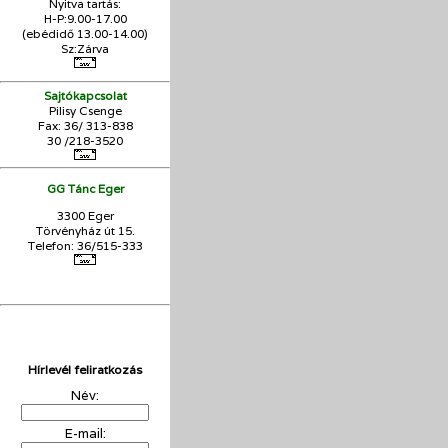
Nyitva tartás:
H-P:9.00-17.00
(ebédidő 13.00-14.00)
Sz:Zárva
Sajtókapcsolat
Pilisy Csenge
Fax: 36/ 313-838
30 /218-3520
GG Tánc Eger
3300 Eger
Törvényház út 15.
Telefon: 36/515-333
Hírlevél feliratkozás
Név:
E-mail: