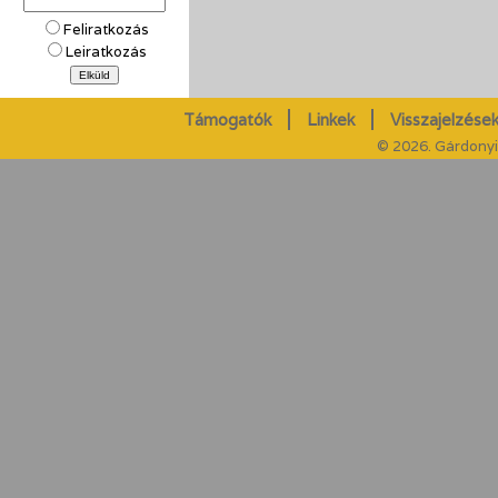
Feliratkozás
Leiratkozás
Támogatók
Linkek
Visszajelzések
© 2026. Gárdonyi