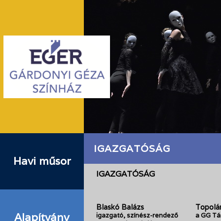
IGAZGATÓSÁG
Havi műsor
IGAZGATÓSÁG
Blaskó Balázs
Topolá
Alapítvány
igazgató, színész-rendező
a GG Tá