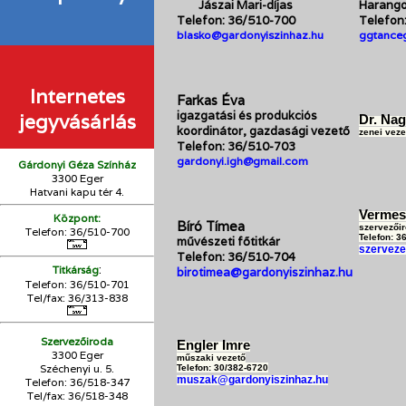
Jászai Mari-díjas
Harango
Telefon: 36/510-700
Telefon
blasko@gardonyiszinhaz.hu
ggtance
Internetes
Farkas Éva
igazgatási és produkciós
jegyvásárlás
Dr. Nag
koordinátor, gazdasági vezető
zenei veze
Telefon: 36/510-703
gardonyi.igh@gmail.com
Gárdonyi Géza Színház
3300 Eger
Hatvani kapu tér 4.
Vermes
Központ:
Bíró Tímea
szervezőir
Telefon: 36/510-700
Telefon: 3
művészeti főtitkár
szerveze
Telefon: 36/510-704
:
Titkárság
birotimea@gardonyiszinhaz.hu
Telefon: 36/510-701
Tel/fax: 36/313-838
Szervezőiroda
Engler Imre
3300 Eger
műszaki vezető
Széchenyi u. 5.
Telefon: 30/382-6720
muszak@gardonyiszinhaz.hu
Telefon: 36/518-347
Tel/fax: 36/
518-348