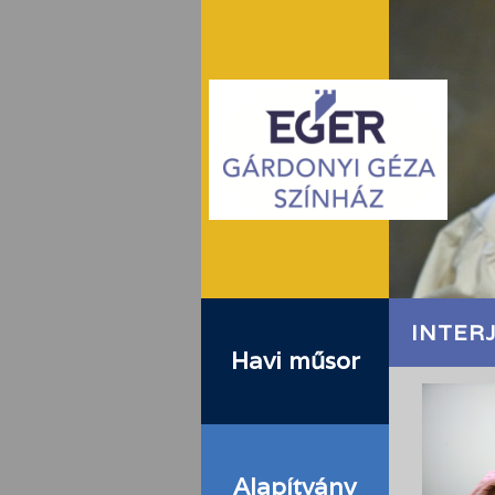
INTER
Havi műsor
Alapítvány