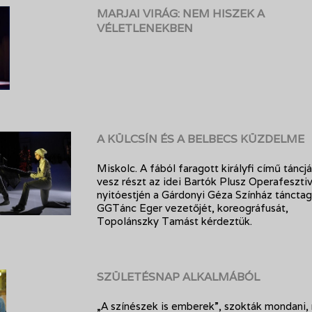
MARJAI VIRÁG: NEM HISZEK A
VÉLETLENEKBEN
A KÜLCSÍN ÉS A BELBECS KÜZDELME
Miskolc. A fából faragott királyfi című táncj
vesz részt az idei Bartók Plusz Operafesztiv
nyitóestjén a Gárdonyi Géza Színház tánctag
GGTánc Eger vezetőjét, koreográfusát,
Topolánszky Tamást kérdeztük.
SZÜLETÉSNAP ALKALMÁBÓL
„A színészek is emberek”, szokták mondani, 