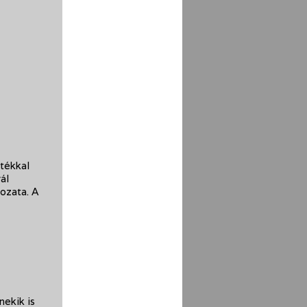
átékkal
ál
ozata. A
nekik is