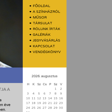
FŐOLDAL
A SZÍNHÁZRÓL
MŰSOR
TÁRSULAT
RÓLUNK ÍRTÁK
GALÉRIÁK
JEGYVÁSÁRLÁS
KAPCSOLAT
VENDÉGKÖNYV
2026. augusztus
H
K
Sz
Cs
P
Sz
V
TJA A
1
2
3
4
5
6
7
8
9
10
11
12
13
14
15
16
a
17
18
19
20
21
22
23
en éve
24
25
26
27
28
29
30
ben.