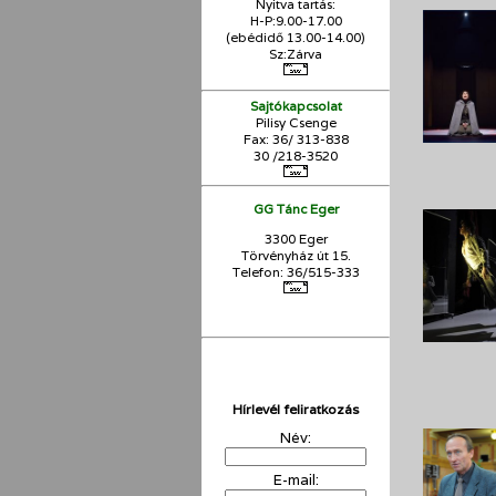
Nyitva tartás:
H-P:9.00-17.00
(ebédidő 13.00-14.00)
Sz:Zárva
Sajtókapcsolat
Pilisy Csenge
Fax: 36/ 313-838
30 /218-3520
GG Tánc Eger
3300 Eger
Törvényház út 15.
Telefon: 36/515-333
Hírlevél feliratkozás
Név:
E-mail: