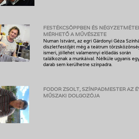
FESTÉKCSÖPPBEN ÉS NÉGYZETMÉTE
MÉRHETŐ A MŰVÉSZETE
Numan Istvánt, az egri Gárdonyi Géza Szính
díszletfestőjét még a teátrum törzsközöns
ismeri, jóllehet valamennyi előadás során
találkoznak a munkáival. Nélküle ugyanis eg
darab sem kerülhetne színpadra.
FODOR ZSOLT, SZÍNPADMESTER AZ 
MŰSZAKI DOLGOZÓJA