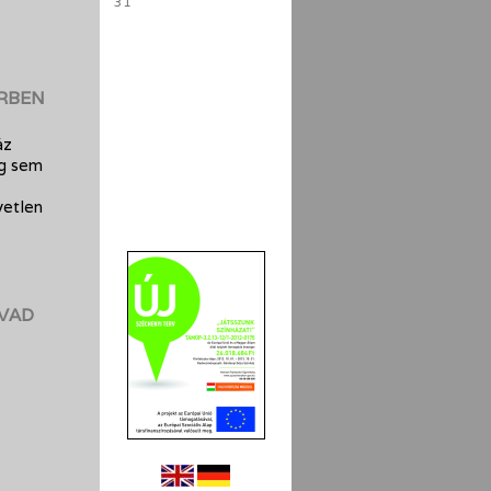
31
RBEN
áz
ég sem
yetlen
ÉVAD