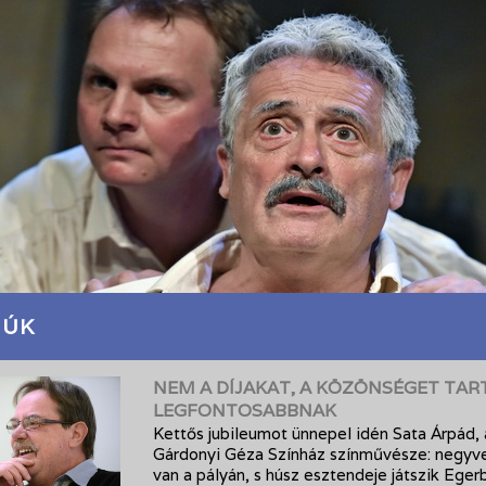
JÚK
NEM A DÍJAKAT, A KÖZÖNSÉGET TAR
LEGFONTOSABBNAK
Kettős jubileumot ünnepel idén Sata Árpád, 
Gárdonyi Géza Színház színművésze: negyv
van a pályán, s húsz esztendeje játszik Eger