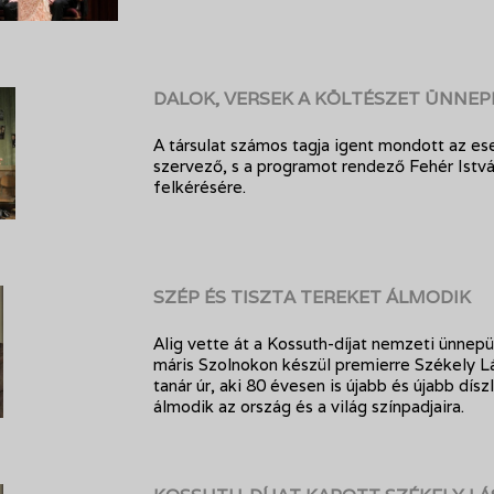
DALOK, VERSEK A KÖLTÉSZET ÜNNE
A társulat számos tagja igent mondott az e
szervező, s a programot rendező Fehér Istv
felkérésére.
SZÉP ÉS TISZTA TEREKET ÁLMODIK
Alig vette át a Kossuth-díjat nemzeti ünnep
máris Szolnokon készül premierre Székely Lá
tanár úr, aki 80 évesen is újabb és újabb dísz
álmodik az ország és a világ színpadjaira.