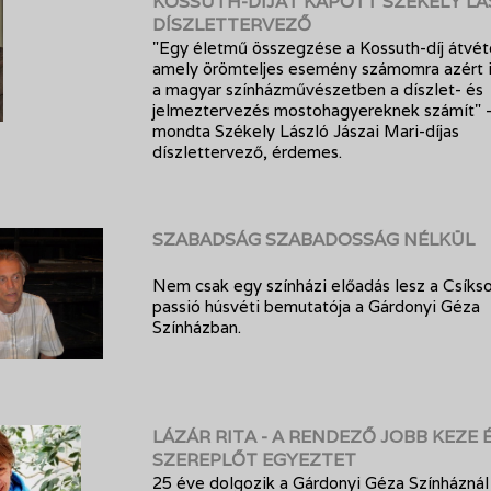
KOSSUTH-DÍJAT KAPOTT SZÉKELY L
DÍSZLETTERVEZŐ
"Egy életmű összegzése a Kossuth-díj átvét
amely örömteljes esemény számomra azért i
a magyar színházművészetben a díszlet- és
jelmeztervezés mostohagyereknek számít" 
mondta Székely László Jászai Mari-díjas
díszlettervező, érdemes.
SZABADSÁG SZABADOSSÁG NÉLKÜL
Nem csak egy színházi előadás lesz a Csíks
passió húsvéti bemutatója a Gárdonyi Géza
Színházban.
LÁZÁR RITA - A RENDEZŐ JOBB KEZE É
SZEREPLŐT EGYEZTET
25 éve dolgozik a Gárdonyi Géza Színháznál