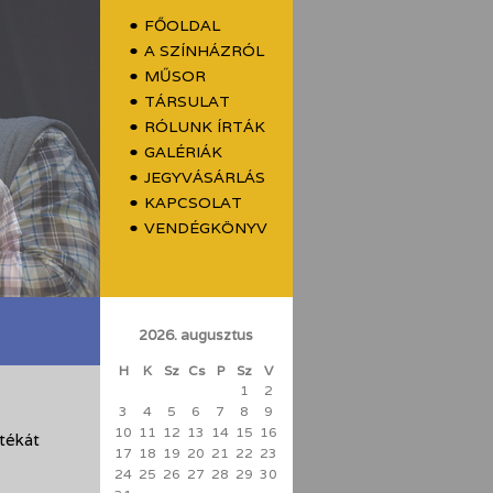
FŐOLDAL
A SZÍNHÁZRÓL
MŰSOR
TÁRSULAT
RÓLUNK ÍRTÁK
GALÉRIÁK
JEGYVÁSÁRLÁS
KAPCSOLAT
VENDÉGKÖNYV
2026. augusztus
H
K
Sz
Cs
P
Sz
V
1
2
3
4
5
6
7
8
9
10
11
12
13
14
15
16
átékát
17
18
19
20
21
22
23
24
25
26
27
28
29
30