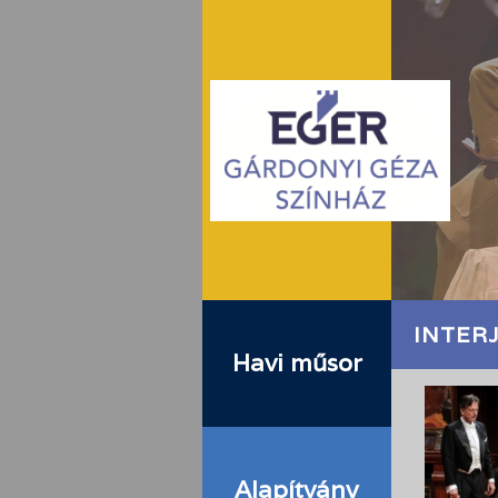
INTER
Havi műsor
Alapítvány