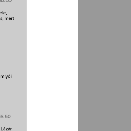
ÁSZLÓ
ele,
s, mert
-
omlyói
S 50
 Lázár