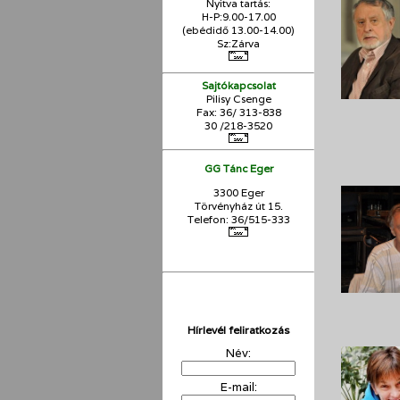
Nyitva tartás:
H-P:9.00-17.00
(ebédidő 13.00-14.00)
Sz:Zárva
Sajtókapcsolat
Pilisy Csenge
Fax: 36/ 313-838
30 /218-3520
GG Tánc Eger
3300 Eger
Törvényház út 15.
Telefon: 36/515-333
Hírlevél feliratkozás
Név:
E-mail: