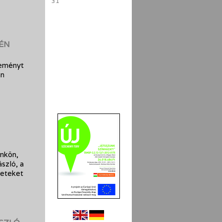
31
PÉN
seményt
án
ünkön,
szló, a
leteket