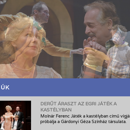
JÚK
DERŰT ÁRASZT AZ EGRI JÁTÉK A
KASTÉLYBAN
Molnár Ferenc Játék a kastélyban című vígj
próbálja a Gárdonyi Géza Színház társulata.