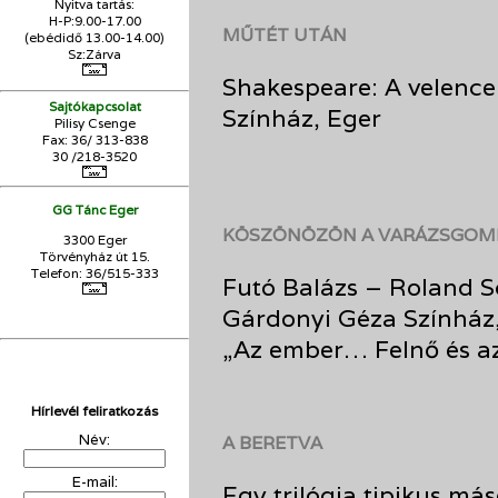
Nyitva tartás:
H-P:9.00-17.00
MŰTÉT UTÁN
(ebédidő 13.00-14.00)
Sz:Zárva
Shakespeare: A velence
Sajtókapcsolat
Színház, Eger
Pilisy Csenge
Fax: 36/ 313-838
30 /218-3520
GG Tánc Eger
KÖSZÖNÖZÖN A VARÁZSGOM
3300 Eger
Törvényház út 15.
Telefon: 36/515-333
Futó Balázs – Roland S
Gárdonyi Géza Színház
„Az ember… Felnő és az
Hírlevél feliratkozás
Név:
A BERETVA
E-mail:
Egy trilógia tipikus má