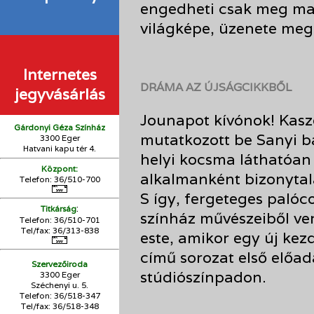
engedheti csak meg ma
világképe, üzenete meg 
Internetes
DRÁMA AZ ÚJSÁGCIKKBŐL
jegyvásárlás
Jounapot kívónok! Kasz
Gárdonyi Géza Színház
mutatkozott be Sanyi bác
3300 Eger
Hatvani kapu tér 4.
helyi kocsma láthatóan 
Központ:
alkalmanként bizonytal
Telefon: 36/510-700
S így, fergeteges palóc
:
Titkárság
színház művészeiből ver
Telefon: 36/510-701
Tel/fax: 36/313-838
este, amikor egy új ke
című sorozat első előad
Szervezőiroda
stúdiószínpadon.
3300 Eger
Széchenyi u. 5.
Telefon: 36/518-347
Tel/fax: 36/
518-348