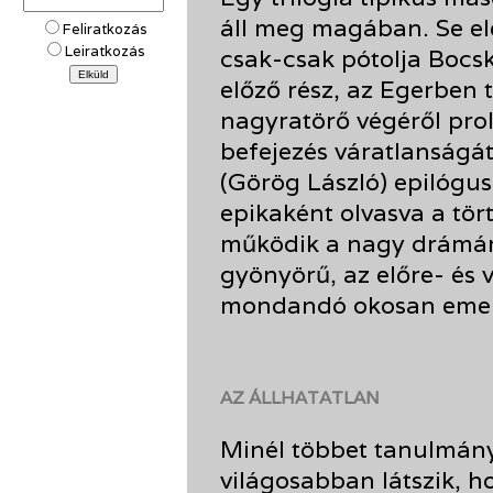
áll meg magában. Se ele
Feliratkozás
Leiratkozás
csak-csak pótolja Bocsk
előző rész, az Egerben 
nagyratörő végéről pro
befejezés váratlanságá
(Görög László) epilógu
epikaként olvasva a tör
működik a nagy drámána
gyönyörű, az előre- és 
mondandó okosan emelk
AZ ÁLLHATATLAN
Minél többet tanulmán
világosabban látszik, h