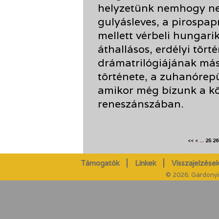
helyzetünk nemhogy ne
gulyásleves, a pirospa
mellett vérbeli hungar
áthallásos, erdélyi tört
drámatrilógiájának más
története, a zuhanórep
amikor még bízunk a k
reneszánszában.
...
25
26
<<
<
Támogatók
Linkek
Visszajelzések
© 2026. Gárdonyi